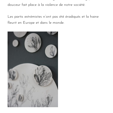
douceur fait place à la violence de notre société.
Les partis extrémistes n’ont pas été éradiqués et la haine
fleurit en Europe et dans le monde.