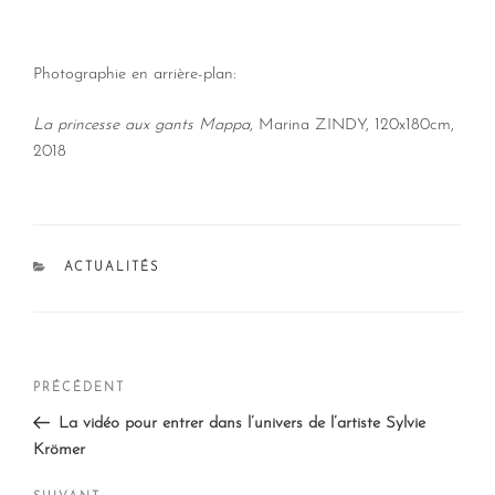
Photographie en arrière-plan:
La princesse aux gants Mappa
, Marina ZINDY, 120x180cm,
2018
CATÉGORIES
ACTUALITÉS
Navigation
Article
PRÉCÉDENT
de
précédent
La vidéo pour entrer dans l’univers de l’artiste Sylvie
l’article
Krömer