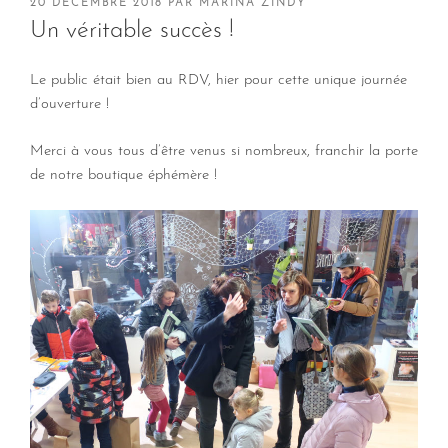
PUBLIÉ
20 DÉCEMBRE 2018
PAR
MARINA ZINDY
LE
Un véritable succès !
Le public était bien au RDV, hier pour cette unique journée
d’ouverture !
Merci à vous tous d’être venus si nombreux, franchir la porte
de notre boutique éphémère !