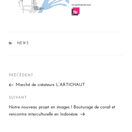
CATÉGORIES
NEWS
Navigation
Article
PRÉCÉDENT
de
précédent
Marché de créateurs L’ARTICHAUT
l’article
Article
SUIVANT
suivant
Notre nouveau projet en images ! Bouturage de corail et
rencontre interculturelle en Indonésie.