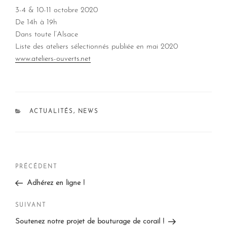
3-4 & 10-11 octobre 2020
De 14h à 19h
Dans toute l’Alsace
Liste des ateliers sélectionnés publiée en mai 2020
www.ateliers-ouverts.net
CATÉGORIES
ACTUALITÉS
,
NEWS
Navigation
Article
PRÉCÉDENT
de
précédent
Adhérez en ligne !
l’article
Article
SUIVANT
suivant
Soutenez notre projet de bouturage de corail !